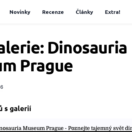
Novinky
Recenze
Články
Extra!
lerie: Dinosauria
m Prague
26
 s galerií
nosauria Museum Prague - Poznejte tajemný svět di