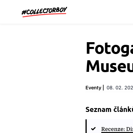
CollectorBoy.cz
Fotoga
Museu
Eventy |
08. 02. 20
Seznam článků
Recenze: Di