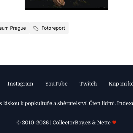
seum Prague
Fotoreport
Instagram
YouTube
Twitch
Kup mi k
láskou k popkultuře a sběratelství. Čten lidmi. Inde
© 2010-2026 | CollectorBoy.cz & Nette