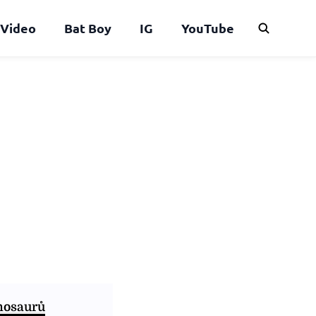
Video
Bat Boy
IG
YouTube
nosaurů