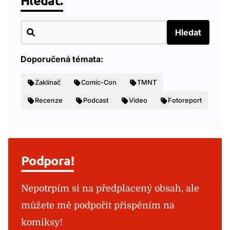
Hledat.
Hledat
Doporučená témata:
Zaklínač
Comic-Con
TMNT
Recenze
Podcast
Video
Fotoreport
Podpora!
Nepotrpím si na předplacený obsah, ale
můžete mě podpořit přispěním na
komiksy!