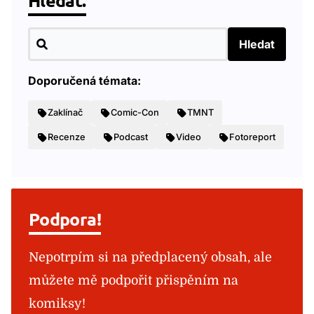
Hledat.
Hledat
Doporučená témata:
Zaklínač
Comic-Con
TMNT
Recenze
Podcast
Video
Fotoreport
Podpora!
Nepotrpím si na předplacený obsah, ale
můžete mě podpořit přispěním na
komiksy!