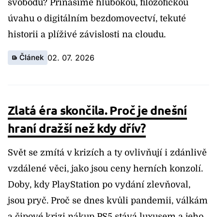
svobodu? Přinášíme hlubokou, filozofickou
úvahu o digitálním bezdomovectví, tekuté
historii a plíživé závislosti na cloudu.
Článek
02. 07. 2026
Zlatá éra skončila. Proč je dnešní
hraní dražší než kdy dřív?
Svět se zmítá v krizích a ty ovlivňují i zdánlivě
vzdálené věci, jako jsou ceny herních konzolí.
Doby, kdy PlayStation po vydání zlevňoval,
jsou pryč. Proč se dnes kvůli pandemii, válkám
a čipové krizi nákup PS5 stává luxusem a jeho