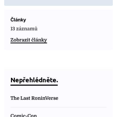
Články
13 záznamů
Zobrazit články
Nepřehlédněte.
The Last RoninVerse
Comic-Con