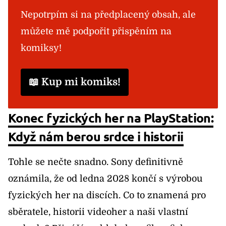
Nepotrpím si na předplacený obsah, ale
můžete mě podpořit přispěním na
komiksy!
📖 Kup mi komiks!
Konec fyzických her na PlayStation:
Když nám berou srdce i historii
Tohle se nečte snadno. Sony definitivně
oznámila, že od ledna 2028 končí s výrobou
fyzických her na discích. Co to znamená pro
sběratele, historii videoher a naši vlastní