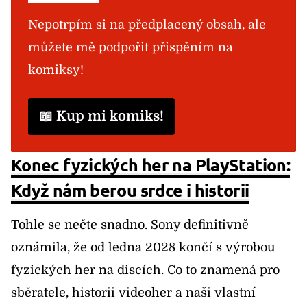
Nepotrpím si na předplacený obsah, ale
můžete mě podpořit přispěním na
komiksy!
📖 Kup mi komiks!
Konec fyzických her na PlayStation:
Když nám berou srdce i historii
Tohle se nečte snadno. Sony definitivně
oznámila, že od ledna 2028 končí s výrobou
fyzických her na discích. Co to znamená pro
sběratele, historii videoher a naši vlastní