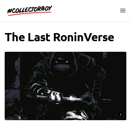
CollectorBoy.cz
The Last RoninVerse
i