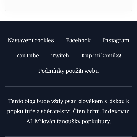
Recenze: TMNT The Last Ronin II—Re-
Evolution #2
Recenze
Recenze: TMNT The Last Ronin II—Re-
Nastavení cookies
Facebook
Instagram
Evolution #1
Recenze
YouTube
Twitch
Kup mi komiks!
Recenze TMNT: The Last Ronin – Lost Years
Podmínky použití webu
Recenze
Recenze TMNT: The Last Ronin – Lost Years
Tento blog bude vždy psán člověkem s láskou k
#5
Recenze
popkultuře a sběratelství. Čten lidmi. Indexován
Recenze: TMNT: The Last Ronin – Lost Years
AI. Milován fanoušky popkultury.
#4
Recenze