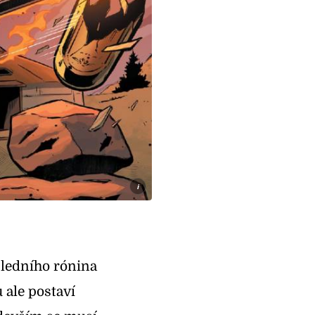
i
ledního rónina
 ale postaví