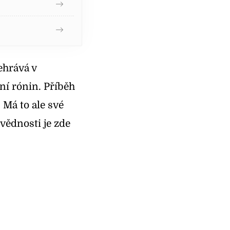
ehrává v
ní rónin
. Příběh
 Má to ale své
ovědnosti je zde