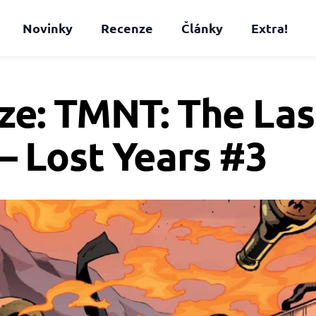
Novinky
Recenze
Články
Extra!
ze: TMNT: The Las
– Lost Years #3