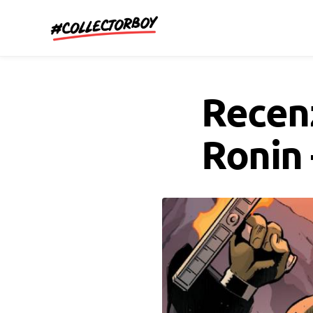
CollectorBoy.cz
Recen
Ronin 