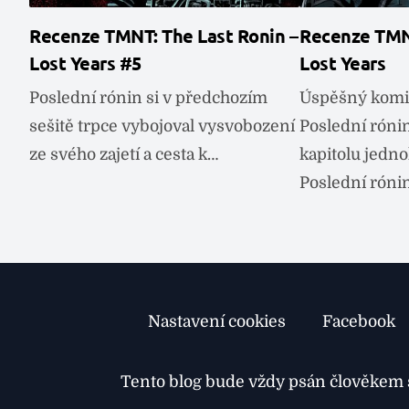
Recenze TMNT: The Last Ronin –
Recenze TMNT
Lost Years #5
Lost Years
Poslední rónin si v předchozím
Úspěšný komik
sešitě trpce vybojoval vysvobození
Poslední róni
ze svého zajetí a cesta k…
kapitolu jedn
Poslední róni
Nastavení cookies
Facebook
Tento blog bude vždy psán člověkem s 