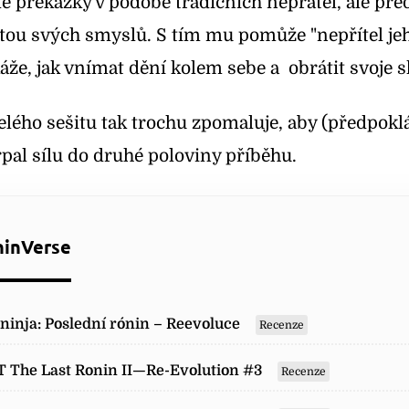
lé překážky v podobě tradičních nepřátel, ale př
tou svých smyslů. S tím mu pomůže "nepřítel jeh
áže, jak vnímat dění kolem sebe a obrátit svoje sl
lého sešitu tak trochu zpomaluje, aby (předpokl
pal sílu do druhé poloviny příběhu.
ninVerse
ninja: Poslední rónin – Reevoluce
Recenze
 The Last Ronin II—Re-Evolution #3
Recenze