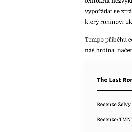
tentokrát nezvyk
vypořádat se ztrá
který róninovi uk
Tempo příběhu ce
náš hrdina, načer
The Last Ro
Recenze Želvy 
Recenze: TMNT