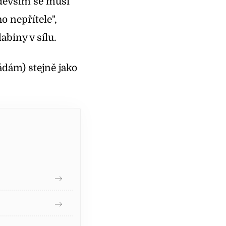
edevším se musí
o nepřítele",
abiny v sílu.
ádám) stejně jako