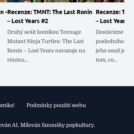
n -
Recenze: TMNT: The Last Ronin
Recenze: TMNT
– Lost Years #2
– Lost Years #
Druhý sešit komiksu Teenage
Dostáváme se v
Mutant Ninja Turtles: The Last
posledního rón
Ronin – Lost Years navazuje na
jeho osud je stá
róninu…
tom, co…
omiks!
Podmínky použití webu
xován AI. Milován fanoušky popkultury.