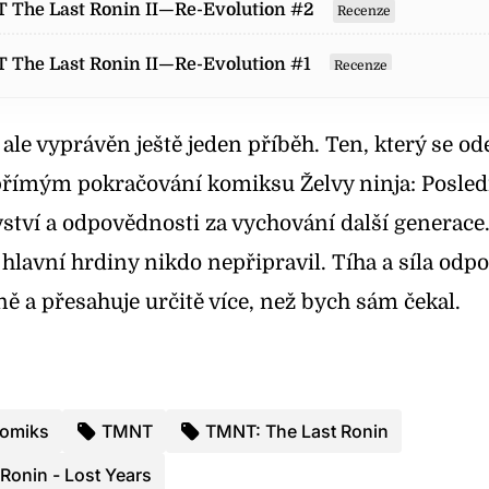
 The Last Ronin II—Re-Evolution #2
Recenze
 The Last Ronin II—Re-Evolution #1
Recenze
The Last Ronin – Lost Years
Recenze
e ale vyprávěn ještě jeden příběh. Ten, který se od
The Last Ronin – Lost Years #5
Recenze
e přímým
pokračování komiksu Želvy ninja: Posled
vství a odpovědnosti za vychování další generace.
 The Last Ronin – Lost Years #4
Recenze
é hlavní hrdiny nikdo nepřipravil. Tíha a síla odp
 The Last Ronin – Lost Years #3
Recenze
ně a přesahuje určitě více, než bych sám čekal.
 The Last Ronin – Lost Years #2
Recenze
 The Last Ronin - Lost Years #1
Recenze
omiks
TMNT
TMNT: The Last Ronin
 ninja: Poslední rónin
Recenze
Ronin - Lost Years