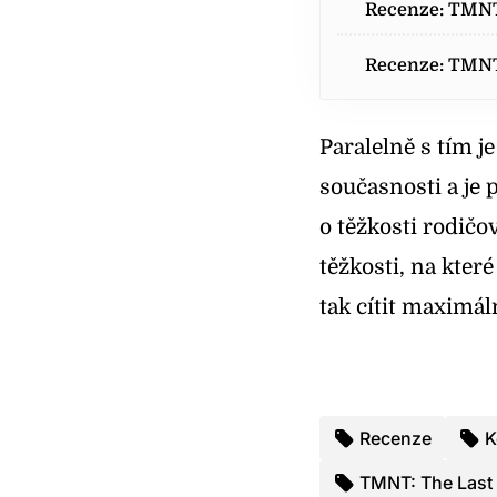
Recenze: TMNT
Recenze: TMNT
Recenze TMNT: 
Paralelně s tím j
Recenze TMNT: 
současnosti a j
o těžkosti rodičo
Recenze: TMNT:
těžkosti, na kter
Recenze: TMNT:
tak cítit maximál
Recenze: TMNT:
Recenze: TMNT:
Recenze
K
Recenze: Želvy
TMNT: The Last 