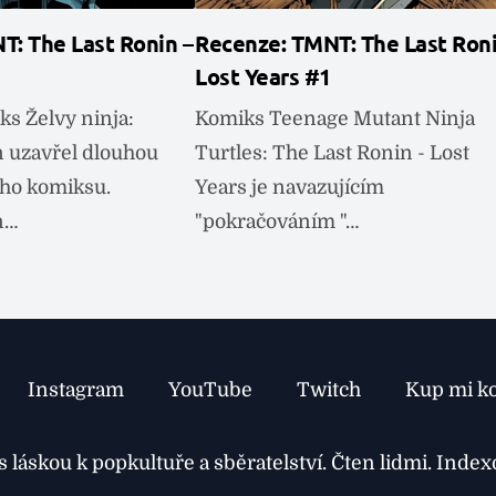
: The Last Ronin –
Recenze: TMNT: The Last Roni
Lost Years #1
s Želvy ninja:
Komiks Teenage Mutant Ninja
n uzavřel dlouhou
Turtles: The Last Ronin - Lost
oho komiksu.
Years je navazujícím
n…
"pokračováním "…
Instagram
YouTube
Twitch
Kup mi k
láskou k popkultuře a sběratelství. Čten lidmi. Inde