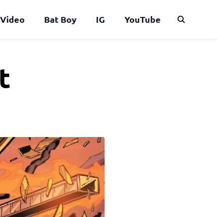
Video
Bat Boy
IG
YouTube
t