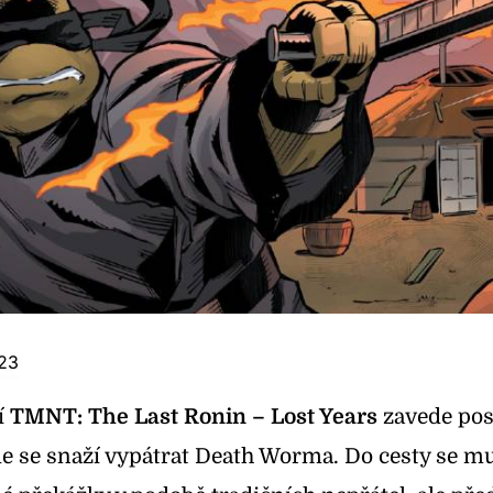
023
í
TMNT: The Last Ronin – Lost Years
zavede pos
e se snaží vypátrat Death Worma. Do cesty se mu