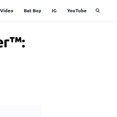
Video
Bat Boy
IG
YouTube
er™: