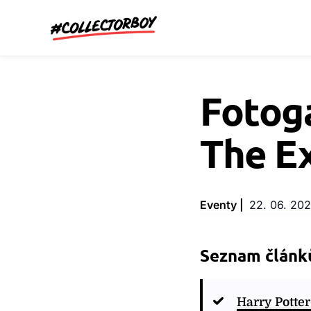
CollectorBoy.cz
Fotoga
The E
Eventy |
22. 06. 20
Seznam článků
Harry Potte