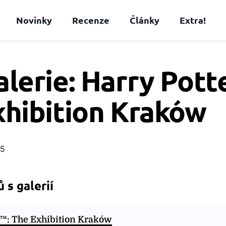
Novinky
Recenze
Články
Extra!
lerie: Harry Pott
xhibition Kraków
25
 s galerií
r™: The Exhibition Kraków