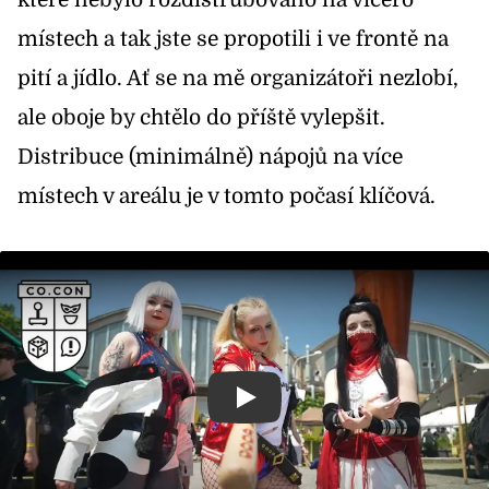
které nebylo rozdistrubováno na vícero
místech a tak jste se propotili i ve frontě na
pití a jídlo. Ať se na mě organizátoři nezlobí,
ale oboje by chtělo do příště vylepšit.
Distribuce (minimálně) nápojů na více
místech v areálu je v tomto počasí klíčová.
Přehrát video na téma: