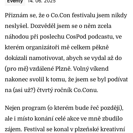
Eventy
14. 06. 2025
Přiznám se, že o Co.Con festivalu jsem nikdy
neslyšel. Dozvěděl jsem se o něm zcela
náhodou při poslechu
CosPod podcastu
, ve
kterém organizátoři mě celkem pěkně
dokázali namotivovat, abych se vydal až do
(pro mě) vzdálené Plzně. Volný víkend
nakonec svolil k tomu, že jsem se byl podívat
na (asi už?) čtvrtý ročník Co.Conu.
Nejen program (o kterém bude řeč později),
ale i místo konání celé akce ve mně zbudilo
zájem. Festival se konal v plzeňské kreativní