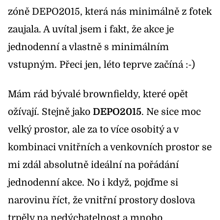
zóně
DEPO2015
, která nás minimálně z fotek
zaujala. A uvítal jsem i fakt, že akce je
jednodenní a vlastně s minimálním
vstupným. Přeci jen, léto teprve začíná :-)
Mám rád bývalé brownfieldy, které opět
ožívají. Stejně jako
DEPO2015
. Ne sice moc
velký prostor, ale za to více osobitý a v
kombinaci vnitřních a venkovních prostor se
mi zdál absolutně ideální na pořádání
jednodenní akce. No i když, pojďme si
narovinu říct, že vnitřní prostory doslova
trpěly na nedýchatelnost a mnoho