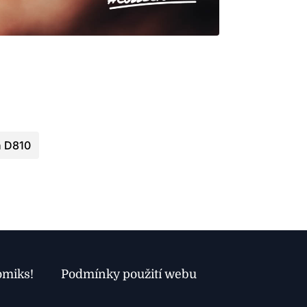
n D810
omiks!
Podmínky použití webu