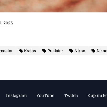
6. 2025
redator
Kratos
Predator
Nikon
Niko
Instagram
YouTube
Twitch
Kup mi k