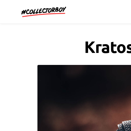
CollectorBoy.cz
Kratos