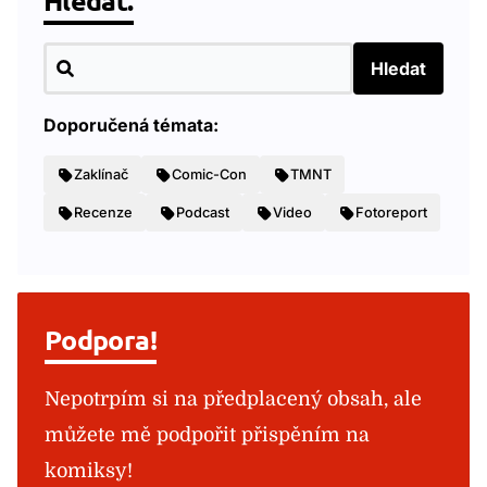
Hledat.
Hledat
Doporučená témata:
Zaklínač
Comic-Con
TMNT
Recenze
Podcast
Video
Fotoreport
Podpora!
Nepotrpím si na předplacený obsah, ale
můžete mě podpořit přispěním na
komiksy!