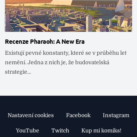
Recenze Pharaoh: A New Era
C
Z
Existují pevné konstanty, které se v průběhu let
C
nemění. Jedna z nich je, že budovatelská
Z
strategie…
N
Nastavení cookies
Facebook
Instagram
YouTube
Twitch
Kup mi komiks!