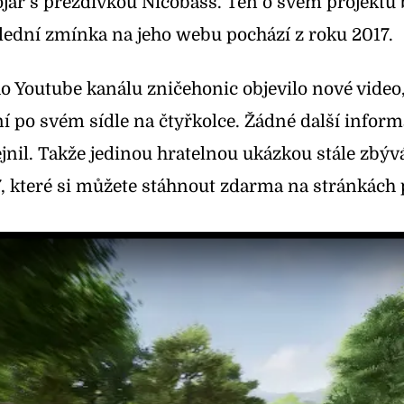
ojář s přezdívkou Nicobass. Ten o svém projektu
lední zmínka na jeho webu pochází z roku 2017.
ho Youtube kanálu zničehonic objevilo nové video
í po svém sídle na čtyřkolce. Žádné další infor
jnil. Takže jedinou hratelnou ukázkou stále zbý
, které si můžete
stáhnout zdarma na stránkách 