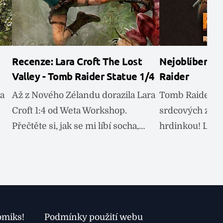
Recenze: Lara Croft The Lost
Nejoblíbenější
Valley - Tomb Raider Statue 1/4
Raider
Na
Až z Nového Zélandu dorazila Lara
Tomb Raider je
Croft 1:4 od Weta Workshop.
srdcových zálež
Přečtěte si, jak se mi líbí socha,…
hrdinkou! Laro
omiks!
Podmínky použití webu