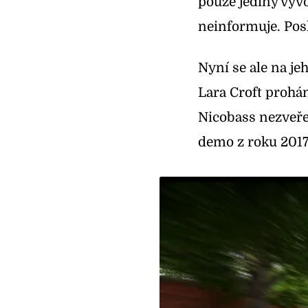
pouze jediný výv
neinformuje. Pos
Nyní se ale na je
Lara Croft prohán
Nicobass nezveře
demo z roku 2017