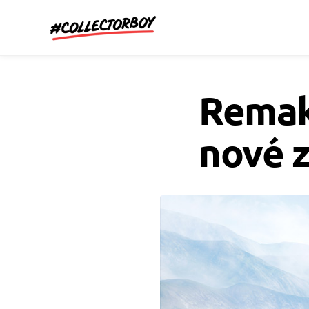
CollectorBoy.cz
Remak
nové z