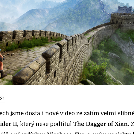
021
ech jsme dostali nové video ze zatím velmi slibn
der II
, který nese podtitul
The Dagger of Xian
. 