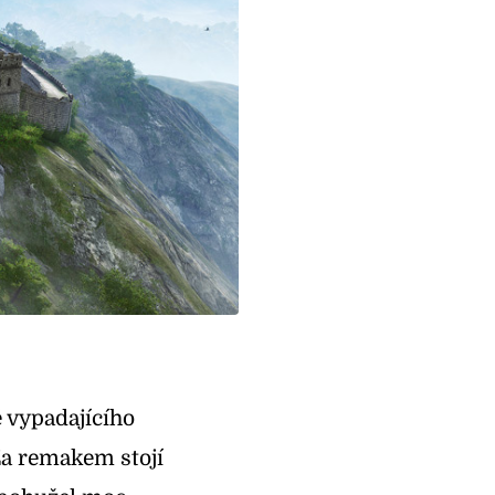
ě vypadajícího
Za remakem stojí