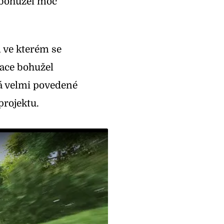
 bohužel moc
, ve kterém se
mace bohužel
vá velmi povedené
projektu
.