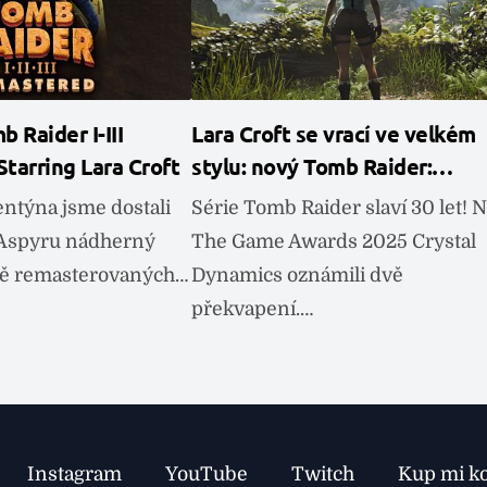
 Raider I-III
Lara Croft se vrací ve velkém
tarring Lara Croft
stylu: nový Tomb Raider:…
entýna jsme dostali
Série Tomb Raider slaví 30 let! 
 Aspyru nádherný
The Game Awards 2025 Crystal
bě remasterovaných…
Dynamics oznámili dvě
překvapení.…
Instagram
YouTube
Twitch
Kup mi k