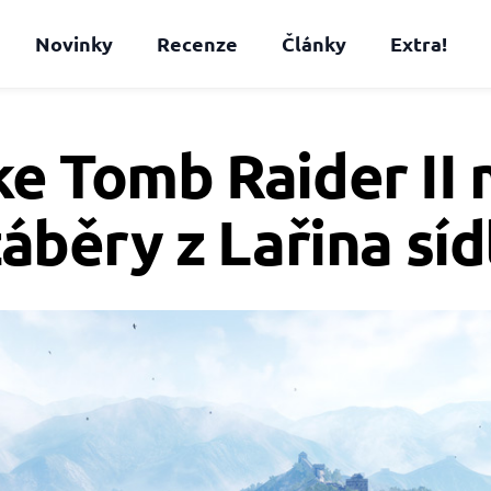
Novinky
Recenze
Články
Extra!
e Tomb Raider II
áběry z Lařina síd