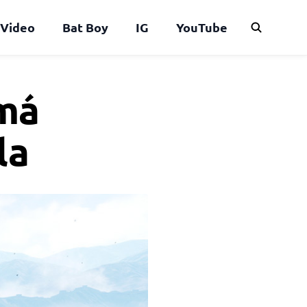
Video
Bat Boy
IG
YouTube
 má
la