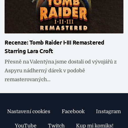
Recenze: Tomb Raider I-III Remastered
R
Starring Lara Croft
L
Přesně na Valentýna jsme dostali od vývojářů z
P
Aspyru nádherný dárek v podobě
z
remasterovaných…
R
Nastavení cookies
Facebook
Instagram
YouTube
Twitch
Kup mi komiks!