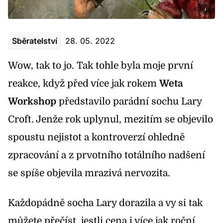
i
Sběratelství
28. 05. 2022
Wow, tak to jo. Tak tohle byla moje první
reakce, když před více jak rokem
Weta
Workshop
představilo parádní sochu Lary
Croft. Jenže rok uplynul, mezitím se objevilo
spoustu nejistot a kontroverzí ohledně
zpracování a z prvotního totálního nadšení
se spíše objevila mrazivá nervozita.
Každopádně socha Lary dorazila a vy si tak
můžete přečíst, jestli cena i více jak roční