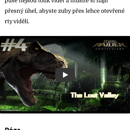
puse nejsou tolik vidět a musíte si najít
přesný úhel, abyste zuby přes lehce otevřené
rty viděli.
Přehrát video na téma:
Póza