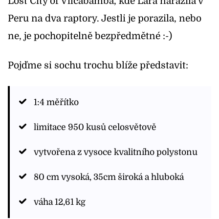
Lost City of Vilcabamba, kde Lara narazila v
Peru na dva raptory. Jestli je porazila, nebo
ne, je pochopitelně bezpředmětné :-)
Pojďme si sochu trochu blíže představit:
1:4 měřítko
limitace 950 kusů celosvětově
vytvořena z vysoce kvalitního polystonu
80 cm vysoká, 35cm široká a hluboká
váha 12,61 kg