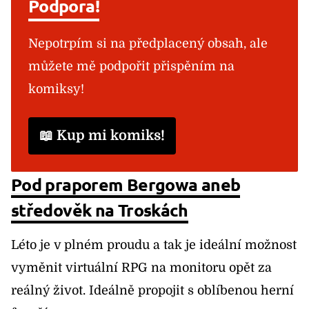
Podpora!
Nepotrpím si na předplacený obsah, ale
můžete mě podpořit přispěním na
komiksy!
📖 Kup mi komiks!
Pod praporem Bergowa aneb
středověk na Troskách
Léto je v plném proudu a tak je ideální možnost
vyměnit virtuální RPG na monitoru opět za
reálný život. Ideálně propojit s oblíbenou herní