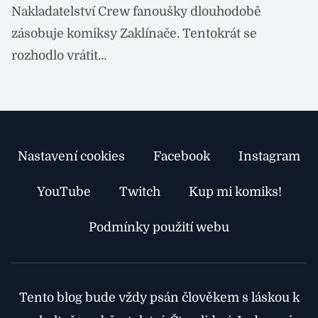
B
Nakladatelství Crew fanoušky dlouhodobě
N
zásobuje komiksy Zaklínače. Tentokrát se
u
rozhodlo vrátit…
Nastavení cookies
Facebook
Instagram
YouTube
Twitch
Kup mi komiks!
Podmínky použití webu
Tento blog bude vždy psán člověkem s láskou k