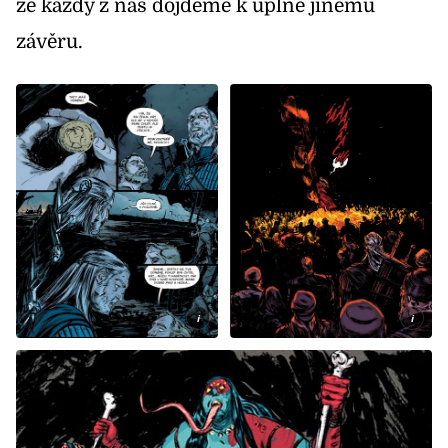
že každý z nás dojdeme k úplně jinému
závěru.
i
i