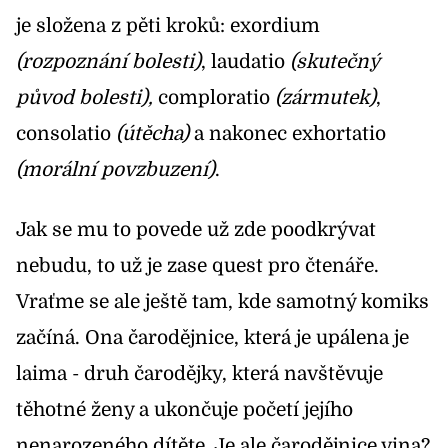
je složena z pěti kroků: exordium
(rozpoznání bolesti)
, laudatio
(skutečný
původ bolesti),
comploratio
(zármutek)
,
consolatio
(útěcha)
a nakonec exhortatio
(morální povzbuzení)
.
Jak se mu to povede už zde poodkrývat
nebudu, to už je zase quest pro čtenáře.
Vraťme se ale ještě tam, kde samotný komiks
začíná. Ona čarodějnice, která je upálena je
laima - druh čarodějky, která navštěvuje
těhotné ženy a ukončuje početí jejího
nenarozeného dítěte. Je ale čarodějnice vina?