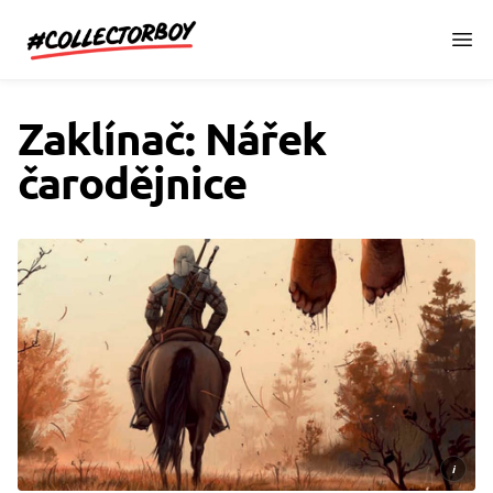
CollectorBoy.cz
Zaklínač: Nářek
čarodějnice
i