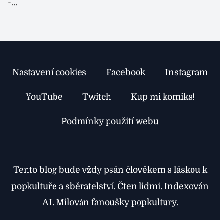
n
-…
d
Nastavení cookies
Facebook
Instagram
YouTube
Twitch
Kup mi komiks!
Podmínky použití webu
Tento blog bude vždy psán člověkem s láskou k
popkultuře a sběratelství. Čten lidmi. Indexován
AI. Milován fanoušky popkultury.