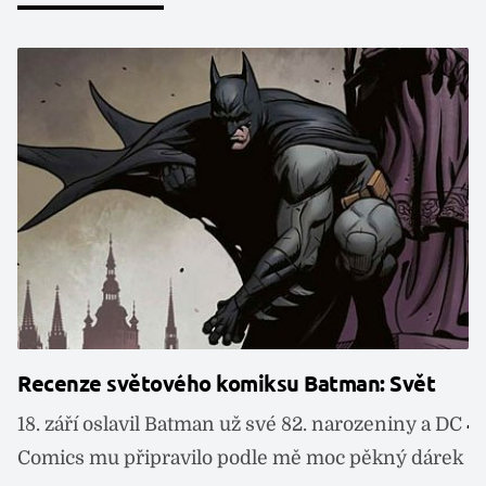
Recenze světového komiksu Batman: Svět
B
j
18. září oslavil Batman už své 82. narozeniny a DC
M
Comics mu připravilo podle mě moc pěkný dárek