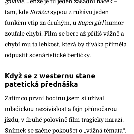
galaxie
. Jenže je tu jeden zásadní háček –
tam, kde
Strážci
sypou z rukávu jeden
funkční vtip za druhým, u
Supergirl
humor
zoufale chybí. Film se bere až příliš vážně a
chybí mu ta lehkost, která by diváka přiměla
odpustit scenáristické berličky.
Když se z westernu stane
patetická přednáška
Zatímco první hodinu jsem si užíval
mladickou nezávislost a fajn přímočarou
jízdu, v druhé polovině film tragicky narazí.
Snímek se začne pokoušet o „vážná témata“,