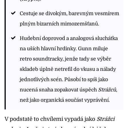
Cestuje se divokým, barevným vesmírem
plným bizarních mimozemšťanů.
Hudební doprovod a analogová sluchátka
na uších hlavní hrdinky. Gunn miluje
retro soundtracky, jenže tady se výběr
skladeb úplně netrefil do vkusu a nálady
jednotlivých scén. Působí to spíš jako
nucená snaha zopakovat úspěch
Strážců
,
než jako organická součást vyprávění.
V podstatě to chvílemi vypadá jako
Strážci