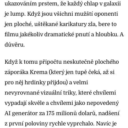
ukazováním prstem, že každý chlap v galaxii
je lump. Když jsou všichni mužští oponenti
jen ploché, uštěkané karikatury zla, bere to
filmu jakékoliv dramatické pnutí a hloubku. A
důvěru.
Když k tomu připočtu neskutečně plochého
záporáka Krema (který jen tupě čeká, až si
pro něj hrdinky přijdou) a velmi
nevyrovnané vizuální triky, které chvílemi
vypadají skvěle a chvílemi jako nepovedený
AI generátor za 175 milionů dolarů, nadšení
z první poloviny rychle vyprchalo. Navíc je