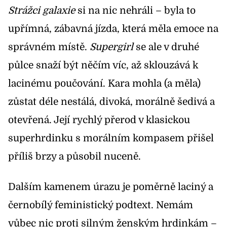
Strážci galaxie
si na nic nehráli – byla to
upřímná, zábavná jízda, která měla emoce na
správném místě.
Supergirl
se ale v druhé
půlce snaží být něčím víc, až sklouzává k
lacinému poučování. Kara mohla (a měla)
zůstat déle nestálá, divoká, morálně šedivá a
otevřená. Její rychlý přerod v klasickou
superhrdinku s morálním kompasem přišel
příliš brzy a působil nuceně.
Dalším kamenem úrazu je poměrně laciný a
černobílý feministický podtext. Nemám
vůbec nic proti silným ženským hrdinkám –