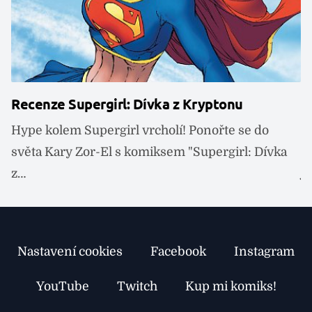
Recenze Supergirl: Dívka z Kryptonu
R
Hype kolem Supergirl vrcholí! Ponořte se do
P
světa Kary Zor-El s komiksem "Supergirl: Dívka
T
z…
j
Nastavení cookies
Facebook
Instagram
YouTube
Twitch
Kup mi komiks!