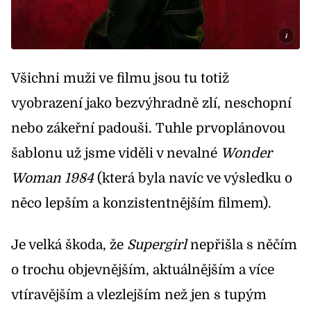
i
Všichni muži ve filmu jsou tu totiž
vyobrazení jako bezvýhradně zlí, neschopní
nebo zákeřní padouši. Tuhle prvoplánovou
šablonu už jsme viděli v nevalné
Wonder
Woman 1984
(která byla navíc ve výsledku o
něco lepším a konzistentnějším filmem).
Je velká škoda, že
Supergirl
nepřišla s něčím
o trochu objevnějším, aktuálnějším a více
vtíravějším a vlezlejším než jen s tupým