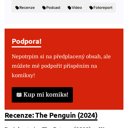
Recenze
Podcast
Video
Fotoreport
Podpora!
Nepotrpím si na předplacený obsah, ale
můžete mě podpořit přispěním na
komiksy!
📖 Kup mi komiks!
Recenze: The Penguin (2024)