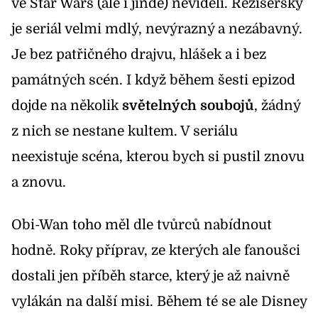
ve Star Wars (ale i jinde) neviděli. Režisérsky
je seriál velmi mdlý, nevýrazný a nezábavný.
Je bez patřičného drajvu, hlášek a i bez
památných scén. I když během šesti epizod
dojde na několik
světelných soubojů
, žádný
z nich se nestane kultem. V seriálu
neexistuje scéna, kterou bych si pustil znovu
a znovu.
Obi-Wan toho měl dle tvůrců nabídnout
hodně. Roky příprav, ze kterých ale fanoušci
dostali jen příběh starce, který je až naivně
vylákán na další misi. Během té se ale Disney