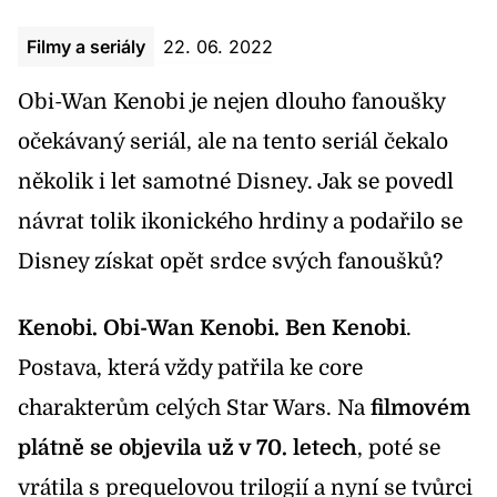
Filmy a seriály
22. 06. 2022
Obi-Wan Kenobi je nejen dlouho fanoušky
očekávaný seriál, ale na tento seriál čekalo
několik i let samotné Disney. Jak se povedl
návrat tolik ikonického hrdiny a podařilo se
Disney získat opět srdce svých fanoušků?
Kenobi. Obi-Wan Kenobi. Ben Kenobi
.
Postava, která vždy patřila ke core
charakterům celých Star Wars. Na
filmovém
plátně se objevila už v 70. letech
, poté se
vrátila s prequelovou trilogií a nyní se tvůrci