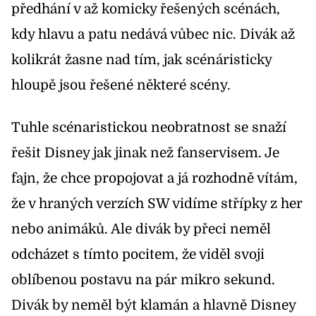
předhání v až komicky řešených scénách,
kdy hlavu a patu nedává vůbec nic. Divák až
kolikrát žasne nad tím, jak scénáristicky
hloupě jsou řešené některé scény.
Tuhle scénaristickou neobratnost se snaží
řešit Disney jak jinak než fanservisem. Je
fajn, že chce propojovat a já rozhodně vítám,
že v hraných verzích SW vidíme střípky z her
nebo animáků. Ale divák by přeci neměl
odcházet s tímto pocitem, že viděl svoji
oblíbenou postavu na pár mikro sekund.
Divák by neměl být klamán a hlavně Disney