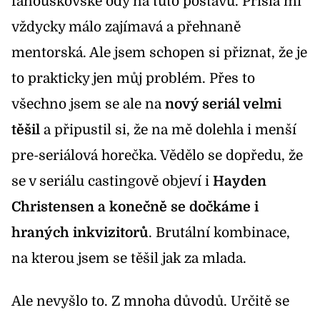
fanouškovské ódy na tuto postavu. Přišla mi
vždycky málo zajímavá a přehnaně
mentorská. Ale jsem schopen si přiznat, že je
to prakticky jen můj problém. Přes to
všechno jsem se ale na
nový seriál velmi
těšil
a připustil si, že na mě dolehla i menší
pre-seriálová horečka. Vědělo se dopředu, že
se v seriálu castingově objeví i
Hayden
Christensen a konečně se dočkáme i
hraných inkvizitorů
. Brutální kombinace,
na kterou jsem se těšil jak za mlada.
Ale nevyšlo to. Z mnoha důvodů. Určitě se