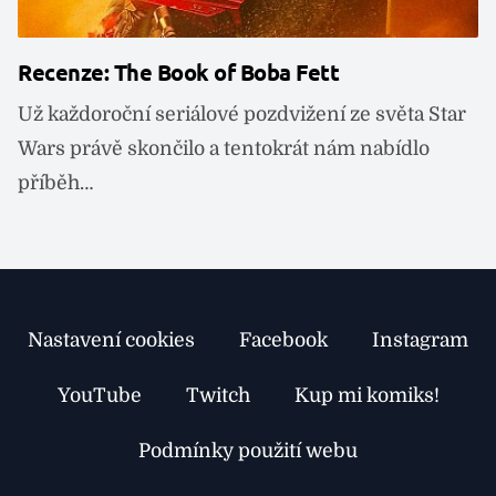
Recenze: The Book of Boba Fett
R
Už každoroční seriálové pozdvižení ze světa Star
D
Wars právě skončilo a tentokrát nám nabídlo
s
příběh…
p
Nastavení cookies
Facebook
Instagram
YouTube
Twitch
Kup mi komiks!
Podmínky použití webu